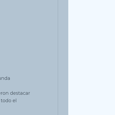
unda 
 
ron destacar 
todo el 