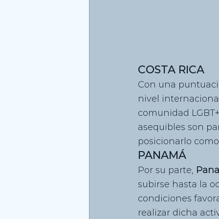
COSTA RICA
Con una puntuació
nivel internacional
comunidad LGBT+, 
asequibles son par
posicionarlo como 
PANAMÁ
Por su parte,
 Pan
subirse hasta la o
condiciones favora
realizar dicha activ