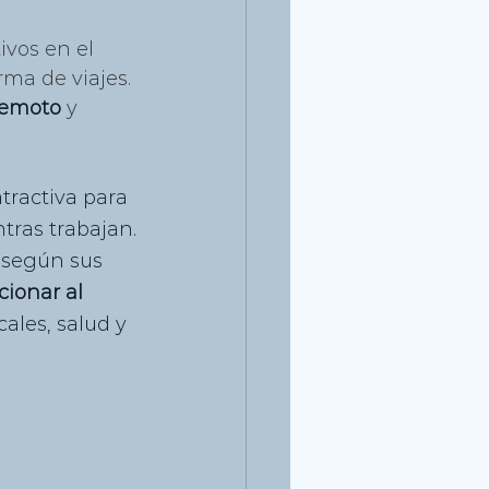
ivos en el 
rma de viajes. 
remoto
 y 
atractiva para 
tras trabajan.
, según sus 
cionar al 
cales, salud y 