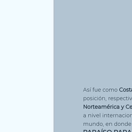
Así fue como 
Cost
posición, respecti
Norteamérica y Ce
a nivel internacio
mundo, en donde e