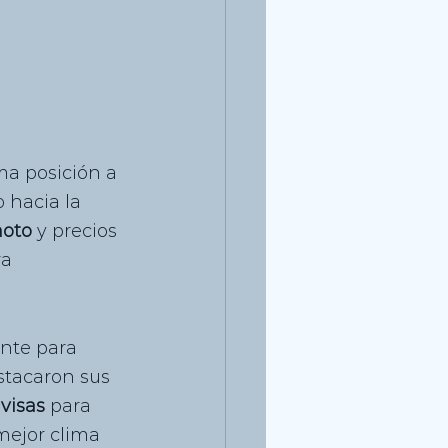
ma posición a 
o hacia la 
moto
 y precios 
a 
ente para 
stacaron sus 
 
visas
 para 
mejor clima 