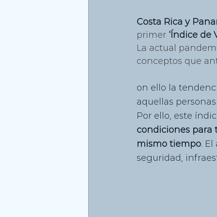
Costa Rica y Pan
primer 
‘Índice de 
La actual pandemi
conceptos que an
on ello la tendenci
aquellas personas
Por ello, este índi
condiciones para t
mismo tiempo
. E
seguridad, infraest