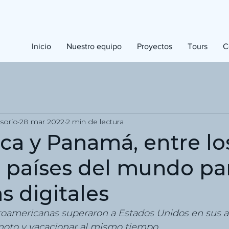
E
den
Inicio
Nuestro equipo
Proyectos
Tours
C
H
ome
sorio
28 mar 2022
2 min de lectura
ica y Panamá, entre lo
 países del mundo par
 digitales
roamericanas superaron a Estados Unidos en sus at
emoto y vacacionar al mismo tiempo